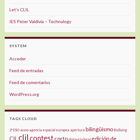
Let’s CLIL
IES Peter Valdivia – Technology
SYSTEM
Acceder
Feed de entradas
Feed de comentarios
WordPress.org
TAGS CLOUD
bilingüismo
2º ESO
acoso
agencia espacial europea
apertura
Bullying
clil
contest
CIL
corto
edición de
distancia focal