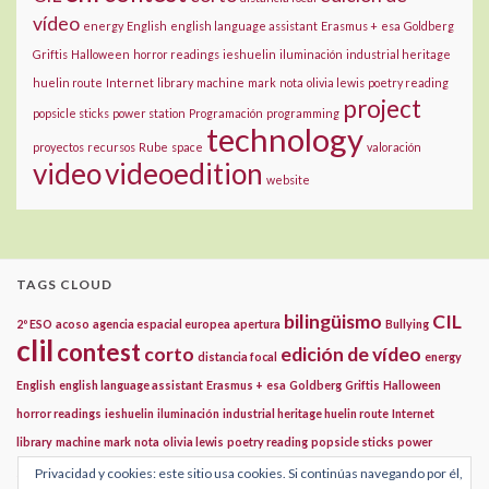
vídeo
energy
English
english language assistant
Erasmus +
esa
Goldberg
Griftis
Halloween
horror readings
ieshuelin
iluminación
industrial heritage
huelin route
Internet
library
machine
mark
nota
olivia lewis
poetry reading
project
popsicle sticks
power station
Programación
programming
technology
proyectos
recursos
Rube
space
valoración
video
videoedition
website
TAGS CLOUD
bilingüismo
CIL
2º ESO
acoso
agencia espacial europea
apertura
Bullying
clil
contest
corto
edición de vídeo
distancia focal
energy
English
english language assistant
Erasmus +
esa
Goldberg
Griftis
Halloween
horror readings
ieshuelin
iluminación
industrial heritage huelin route
Internet
library
machine
mark
nota
olivia lewis
poetry reading
popsicle sticks
power
project
station
Programación
programming
proyectos
recursos
Rube
Privacidad y cookies: este sitio usa cookies. Si continúas navegando por él,