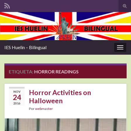
Alte
el
Search for:
form
de
bús
IES Huelin – Bilingual
Alter
la
nave
ETIQUETA:
HORROR READINGS
Horror Activities on
NOV
24
Halloween
2016
Por
webmaster