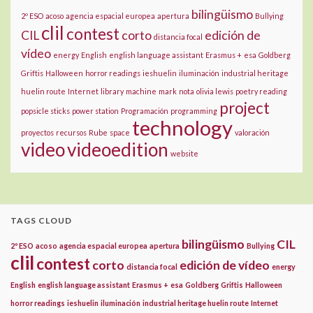
bilingüismo
2º ESO
acoso
agencia espacial europea
apertura
Bullying
clil
contest
CIL
corto
edición de
distancia focal
vídeo
energy
English
english language assistant
Erasmus +
esa
Goldberg
Griftis
Halloween
horror readings
ieshuelin
iluminación
industrial heritage
huelin route
Internet
library
machine
mark
nota
olivia lewis
poetry reading
project
popsicle sticks
power station
Programación
programming
technology
proyectos
recursos
Rube
space
valoración
video
videoedition
website
TAGS CLOUD
bilingüismo
CIL
2º ESO
acoso
agencia espacial europea
apertura
Bullying
clil
contest
corto
edición de vídeo
distancia focal
energy
English
english language assistant
Erasmus +
esa
Goldberg
Griftis
Halloween
horror readings
ieshuelin
iluminación
industrial heritage huelin route
Internet