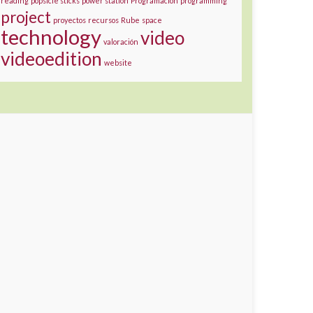
reading
popsicle sticks
power station
Programación
programming
project
proyectos
recursos
Rube
space
technology
video
valoración
videoedition
website