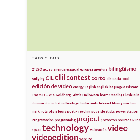
TAGS CLOUD
bilingüismo
2º ESO
acoso
agencia espacial europea
apertura
clil
contest
CIL
corto
Bullying
distancia focal
edición de vídeo
energy
English
english language assistant
Erasmus +
esa
Goldberg
Griftis
Halloween
horror readings
ieshuelin
iluminación
industrial heritage huelin route
Internet
library
machine
mark
nota
olivia lewis
poetry reading
popsicle sticks
power station
project
Programación
programming
proyectos
recursos
Rub
technology
video
space
valoración
videoedition
website