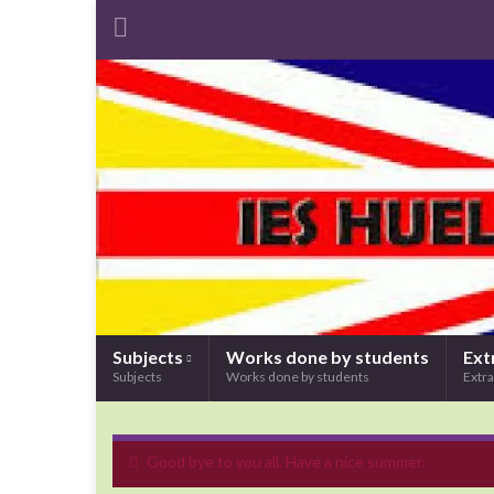
Subjects
Works done by students
Ext
Subjects
Works done by students
Extra
Good bye to you all. Have a nice summer.