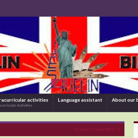
racurricular activities
Language assistant
About our 
curricular Activities
Il Lamento della Ninfa