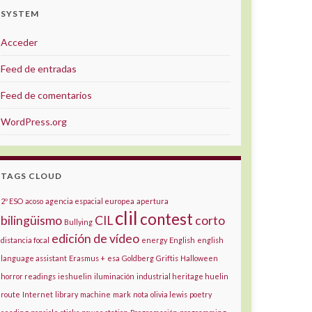
SYSTEM
Acceder
Feed de entradas
Feed de comentarios
WordPress.org
TAGS CLOUD
2º ESO
acoso
agencia espacial europea
apertura
clil
contest
bilingüismo
CIL
corto
Bullying
edición de vídeo
distancia focal
energy
English
english
language assistant
Erasmus +
esa
Goldberg
Griftis
Halloween
horror readings
ieshuelin
iluminación
industrial heritage huelin
route
Internet
library
machine
mark
nota
olivia lewis
poetry