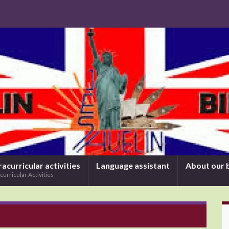
racurricular activities
Language assistant
About our 
curricular Activities