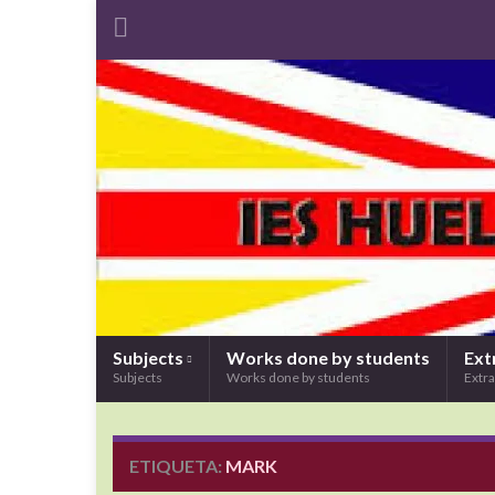
Subjects
Works done by students
Ext
Subjects
Works done by students
Extra
ETIQUETA:
MARK