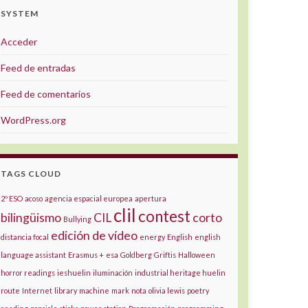
SYSTEM
Acceder
Feed de entradas
Feed de comentarios
WordPress.org
TAGS CLOUD
2º ESO
acoso
agencia espacial europea
apertura
clil
contest
bilingüismo
CIL
corto
Bullying
edición de vídeo
distancia focal
energy
English
english
language assistant
Erasmus +
esa
Goldberg
Griftis
Halloween
horror readings
ieshuelin
iluminación
industrial heritage huelin
route
Internet
library
machine
mark
nota
olivia lewis
poetry