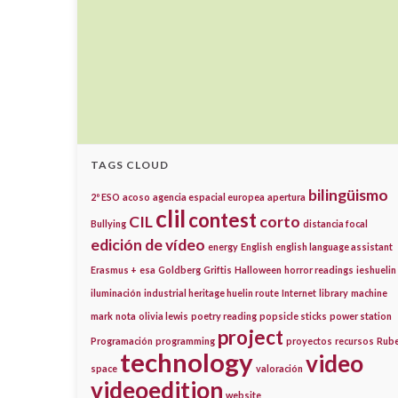
TAGS CLOUD
bilingüismo
2º ESO
acoso
agencia espacial europea
apertura
clil
contest
CIL
corto
Bullying
distancia focal
edición de vídeo
energy
English
english language assistant
Erasmus +
esa
Goldberg
Griftis
Halloween
horror readings
ieshuelin
iluminación
industrial heritage huelin route
Internet
library
machine
mark
nota
olivia lewis
poetry reading
popsicle sticks
power station
project
Programación
programming
proyectos
recursos
Rub
technology
video
space
valoración
videoedition
website