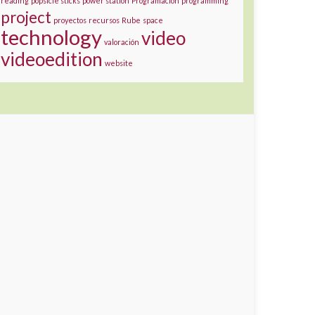
reading
popsicle sticks
power station
Programación
programming
project
proyectos
recursos
Rube
space
technology
video
valoración
videoedition
website