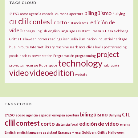
TAGS CLOUD
bilingüismo
2º ESO
acoso
agencia espacial europea
apertura
Bullying
clil
contest
CIL
corto
edición de
distancia focal
vídeo
energy
English
english language assistant
Erasmus +
esa
Goldberg
Griftis
Halloween
horror readings
ieshuelin
iluminación
industrial heritage
huelin route
Internet
library
machine
mark
nota
olivia lewis
poetry reading
project
popsicle sticks
power station
Programación
programming
technology
proyectos
recursos
Rube
space
valoración
video
videoedition
website
TAGS CLOUD
bilingüismo
CIL
2º ESO
acoso
agencia espacial europea
apertura
Bullying
clil
contest
corto
edición de vídeo
distancia focal
energy
English
english language assistant
Erasmus +
esa
Goldberg
Griftis
Halloween